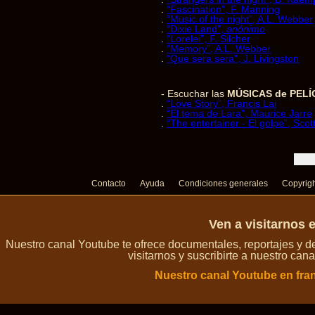
.
“Fascination”, F. Manning
.
“Music of the night”, A.L. Webber
.
“Dixie Land”,
anónimo
.
“Lorelei”, F. Silcher
.
“Memory”, A.L. Webber
.
“Que sera sera”, J. Livingston
- Escuchar las
MÚSICAS de PEL
.
“Love Story”, Francis Lai
.
“El tema de Lara”, Maurice Jarre
.
“The entertainer - El golpe”, Scott
Contacto
Ayuda
Condiciones generales
Copyrig
Ven a visitarnos 
Nuestro canal Youtube te ofrece documentales, reportajes y 
visitarnos y suscribirte a nuestro can
Nuestro canal Youtube en fra