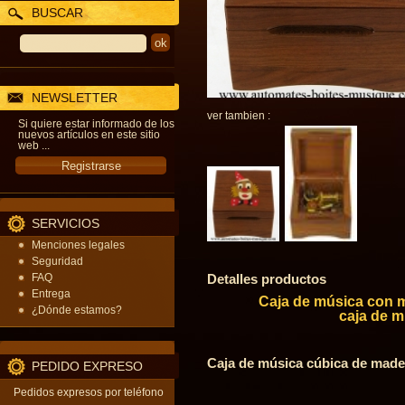
BUSCAR
NEWSLETTER
ver tambien :
Si quiere estar informado de los
nuevos artículos en este sitio
web ...
SERVICIOS
Menciones legales
Seguridad
FAQ
Detalles productos
Entrega
Caja de música con m
¿Dónde estamos?
caja de m
Caja de música cúbica de mader
PEDIDO EXPRESO
Pedidos expresos por teléfono