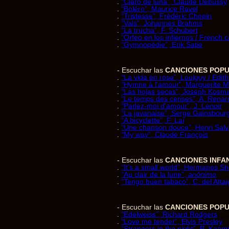
.
“Claro de luna”, Claude Debussy
.
“Boléro”, Maurice Ravel
.
“Tristesse”, Frédéric Chopin
.
“Vals”, Johannes Brahms
.
“La trucha”, F. Schubert
.
“Orfeo en los infiernos / French
.
“Gymnopédie”, Erik Satie
- Escuchar las
CANCIONES POP
.
“La vida en rosa”, Louiguy / Edith
.
“Hymne à l'amour”, Marguerite Mo
.
“Las hojas secas”, Joseph Kosm
.
“Le temps des cerises”, A. Renar
.
“Parlez-moi d'amour”, J. Lenoir
.
“La javanaise”, Serge Gainsbour
.
“A bicyclette”, F. Lai
.
“Une chanson douce”, Henri Sal
.
“My way”, Claude François
- Escuchar las
CANCIONES INFA
.
“It's a small world”, Hermanos 
.
“Au clair de la lune”,
anónimo
.
“Tengo buen tabaco”, C. del Atta
- Escuchar las
CANCIONES POPU
.
“Edelweiss”, Richard Rodgers
.
“Love me tender”, Elvis Presley
.
“Strangers in the night”, B. Kaem