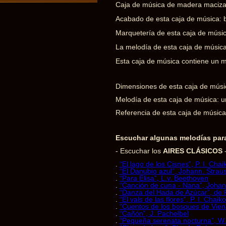
Caja de música de madera maciza (
Acabado de esta caja de música: 
Marquetería de esta caja de músi
La melodía de esta caja de música s
Esta caja de música contiene un m
Dimensiones de esta caja de músic
Melodía de esta caja de música: u
Referencia de esta caja de música
Escuchar algunas melodías para
- Escuchar los
AIRES CLÁSICOS
-
.
“El lago de los Cisnes”, P. I. Chai
.
“El Danubio azul”, Johann. Strau
.
“Para Elisa”, L.v. Beethoven
.
“Canción de cuna - Nana”, Joha
.
“Danza del Hada de Azúcar”, de P
.
“El vals de las flores”, P. I. Chaik
.
“Cuentos de los bosques de Vien
.
“Cañón”, J. Pachelbel
.
“Pequeña serenata nocturna”, W.