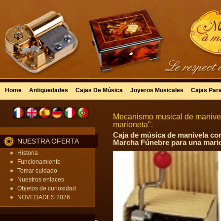
Home
Antigüedades
Cajas De Música
Joyeros Musicales
Cajas Par
Mecanismo musical de manivela
marioneta".
Caja de música de manivela con
NUESTRA OFERTA
Marcha Fúnebre para una mario
Historia
Funcionamiento
Tomar cuidado
Nuestros enlaces
Objetos de curiosidad
NOVEDADES 2026