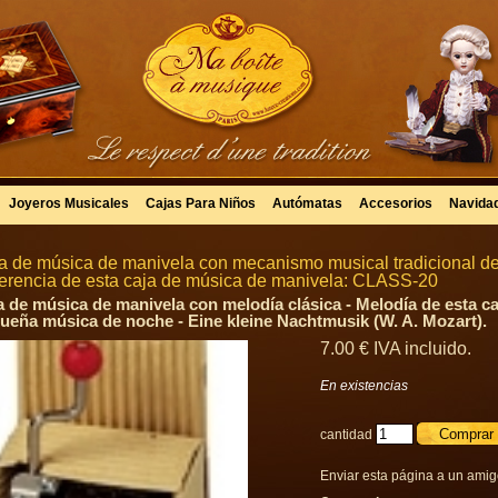
Joyeros Musicales
Cajas Para Niños
Autómatas
Accesorios
Navida
a de música de manivela con mecanismo musical tradicional de
erencia de esta caja de música de manivela: CLASS-20
a de música de manivela con melodía clásica - Melodía de esta ca
ueña música de noche - Eine kleine Nachtmusik (W. A. Mozart).
7
.00
€
IVA incluido.
En existencias
cantidad
Enviar esta página a un ami