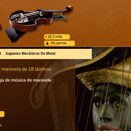
Cesta
mi cuenta
d
Juguetes Mecánicos De Metal
 manivela de 18 láminas -
ja de música de manivela :
go