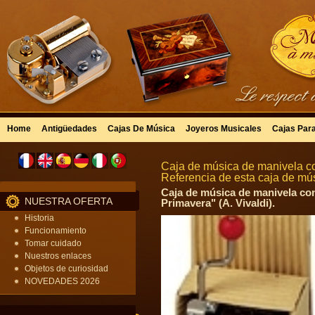
Home
Antigüedades
Cajas De Música
Joyeros Musicales
Cajas Par
Caja de música de manivela co
Referencia de esta caja de m
Caja de música de manivela con
NUESTRA OFERTA
Primavera" (A. Vivaldi).
Historia
Funcionamiento
Tomar cuidado
Nuestros enlaces
Objetos de curiosidad
NOVEDADES 2026