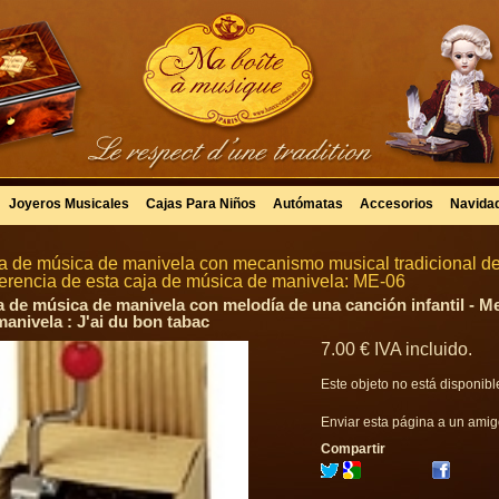
Joyeros Musicales
Cajas Para Niños
Autómatas
Accesorios
Navida
a de música de manivela con mecanismo musical tradicional de
erencia de esta caja de música de manivela: ME-06
a de música de manivela con melodía de una canción infantil - Me
manivela : J'ai du bon tabac
7
.00
€
IVA incluido.
Este objeto no está disponibl
Enviar esta página a un ami
Compartir