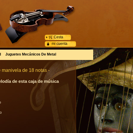
Cesta
mi cuenta
d
Juguetes Mecánicos De Metal
 manivela de 18 notas -
lodía de esta caja de música
e
go