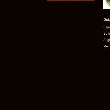
Det
Caja
Se t
Al g
Melo