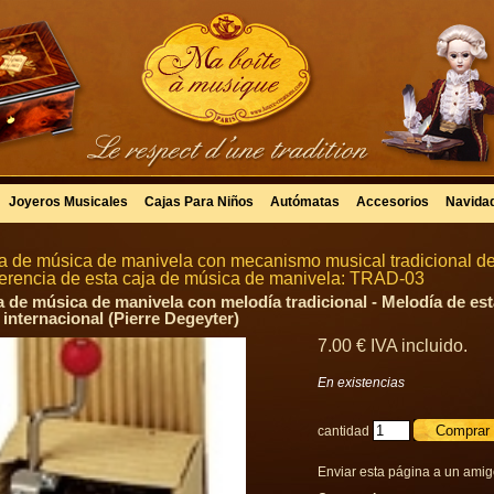
Joyeros Musicales
Cajas Para Niños
Autómatas
Accesorios
Navida
a de música de manivela con mecanismo musical tradicional de
erencia de esta caja de música de manivela: TRAD-03
a de música de manivela con melodía tradicional - Melodía de es
a internacional (Pierre Degeyter)
7
.00
€
IVA incluido.
En existencias
cantidad
Enviar esta página a un ami