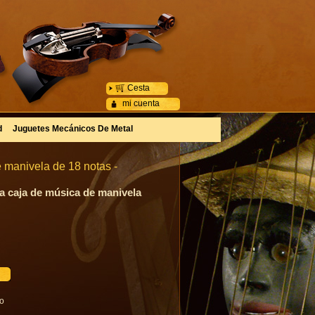
Cesta
mi cuenta
d
Juguetes Mecánicos De Metal
 manivela de 18 notas -
ta caja de música de manivela
go