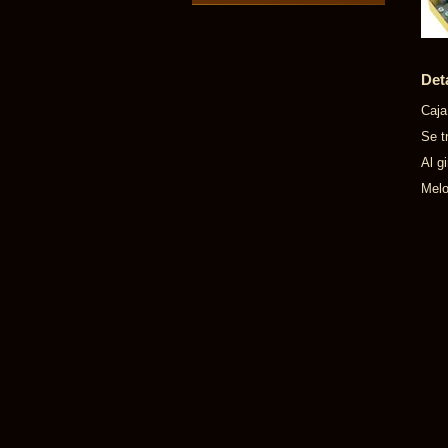
Det
Caja
Se t
Al g
Melo