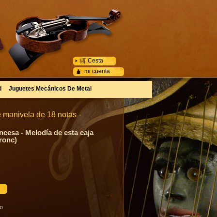
Cesta
mi cuenta
d
Juguetes Mecánicos De Metal
 manivela de 18 notas -
cesa - Melodía de esta caja
ronc)
go