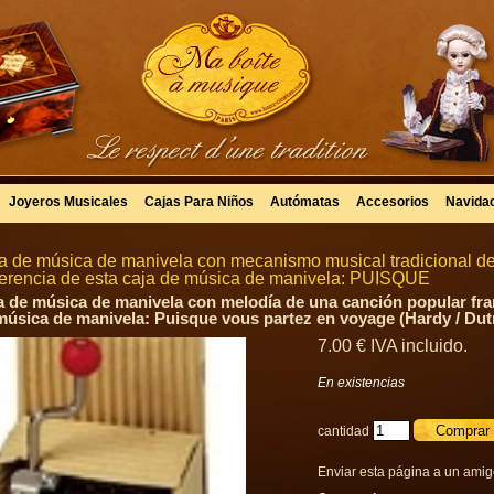
Joyeros Musicales
Cajas Para Niños
Autómatas
Accesorios
Navida
a de música de manivela con mecanismo musical tradicional de
erencia de esta caja de música de manivela: PUISQUE
a de música de manivela con melodía de una canción popular fran
música de manivela: Puisque vous partez en voyage (Hardy / Dut
7
.00
€
IVA incluido.
En existencias
cantidad
Enviar esta página a un ami