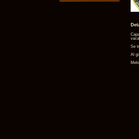
Det
Caja
vaca
Se t
Al g
Melo