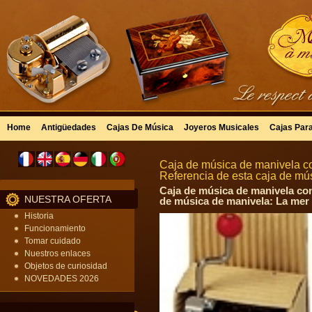
Home
Antigüedades
Cajas De Música
Joyeros Musicales
Cajas Par
Caja de música de manivela co
Referencia de esta caja de m
Caja de música de manivela con
NUESTRA OFERTA
de música de manivela: La mer 
Historia
Funcionamiento
Tomar cuidado
Nuestros enlaces
Objetos de curiosidad
NOVEDADES 2026