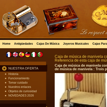
Home
Antigüedades
Cajas De Música
Joyeros Musicales
Cajas Par
Caja de música de manivela co
Referencia de esta caja de m
Caja de música de manivela con
NUESTRA OFERTA
de música de manivela : Trois p
Historia
Funcionamiento
Tomar cuidado
Nuestros enlaces
Objetos de curiosidad
NOVEDADES 2026