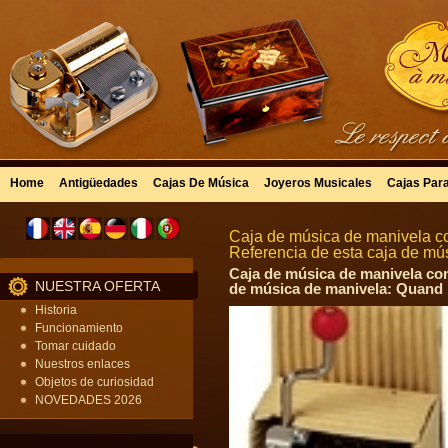
Home
Antigüedades
Cajas De Música
Joyeros Musicales
Cajas Par
Caja de música de manivela co
Referencia de esta caja de m
Caja de música de manivela con
NUESTRA OFERTA
de música de manivela: Quand l
Historia
Funcionamiento
Tomar cuidado
Nuestros enlaces
Objetos de curiosidad
NOVEDADES 2026