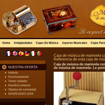
Home
Antigüedades
Cajas De Música
Joyeros Musicales
Cajas Par
Caja de música de manivela co
Referencia de esta caja de 
Caja de música de manivela con
NUESTRA OFERTA
de música de manivela: Le poin
Historia
Funcionamiento
Tomar cuidado
Nuestros enlaces
Objetos de curiosidad
NOVEDADES 2026