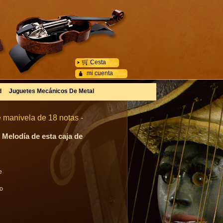
Cesta
mi cuenta
d
Juguetes Mecánicos De Metal
 manivela de 18 notas -
 Melodía de esta caja de
e
go