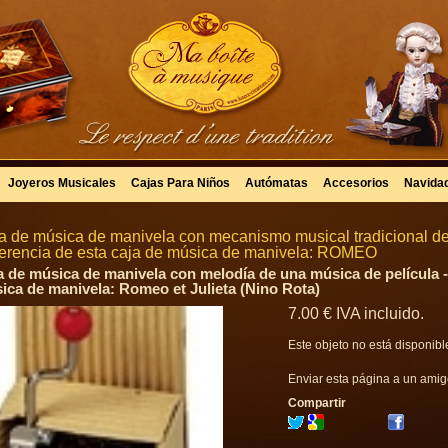
Joyeros Musicales
Cajas Para Niños
Autómatas
Accesorios
Navida
a de música de manivela con mecanismo musical tradicional de
erencia de esta caja de música de manivela: ROMEO
a de música de manivela con melodía de una música de película -
ica de manivela: Romeo et Julieta (Nino Rota)
7
.00
€
IVA incluido.
Este objeto no está disponibl
Enviar esta página a un ami
Compartir