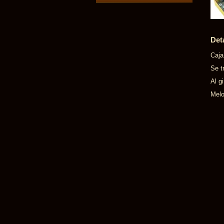
Det
Caja
Se t
Al g
Melo