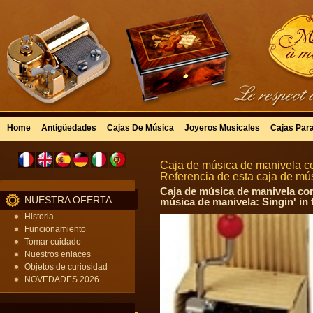
Home
Antigüedades
Cajas De Música
Joyeros Musicales
Cajas Par
Caja de música de manivela co
Referencia de esta caja de m
Caja de música de manivela con
NUESTRA OFERTA
música de manivela: Singin' in 
Historia
Funcionamiento
Tomar cuidado
Nuestros enlaces
Objetos de curiosidad
NOVEDADES 2026