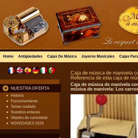
Home
Antigüedades
Cajas De Música
Joyeros Musicales
Cajas Par
Caja de música de manivela co
Referencia de esta caja de m
Caja de música de manivela con
NUESTRA OFERTA
música de manivela: Los carros
Historia
Funcionamiento
Tomar cuidado
Nuestros enlaces
Objetos de curiosidad
NOVEDADES 2026