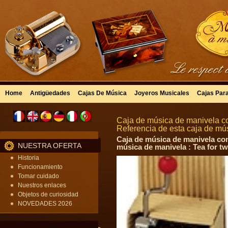
Home
Antigüedades
Cajas De Música
Joyeros Musicales
Cajas Par
Caja de música de manivela co
Referencia de esta caja de mú
Caja de música de manivela con
NUESTRA OFERTA
música de manivela : Tea for t
Historia
Funcionamiento
Tomar cuidado
Nuestros enlaces
Objetos de curiosidad
NOVEDADES 2026