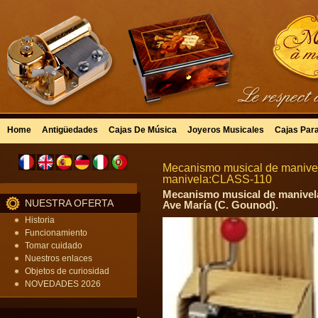
Home
Antigüedades
Cajas De Música
Joyeros Musicales
Cajas Par
Mecanismo musical de manivel
manivela:CLASS-110
Mecanismo musical de manivela
NUESTRA OFERTA
Ave María (C. Gounod).
Historia
Funcionamiento
Tomar cuidado
Nuestros enlaces
Objetos de curiosidad
NOVEDADES 2026