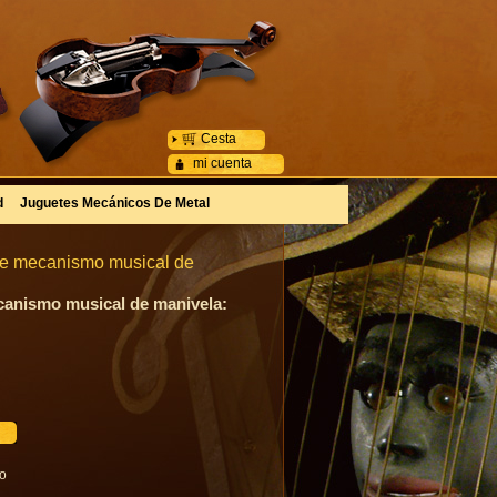
Cesta
mi cuenta
d
Juguetes Mecánicos De Metal
te mecanismo musical de
canismo musical de manivela:
go