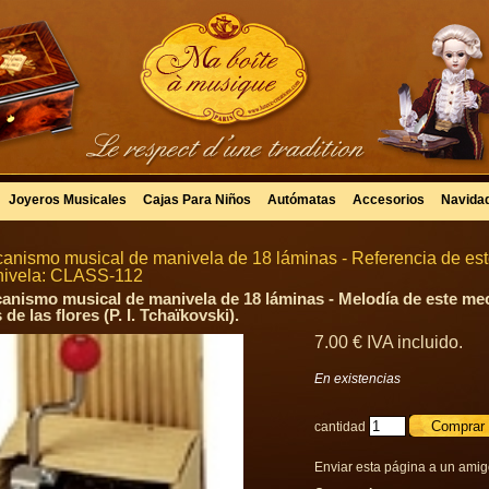
Joyeros Musicales
Cajas Para Niños
Autómatas
Accesorios
Navida
anismo musical de manivela de 18 láminas - Referencia de es
ivela: CLASS-112
anismo musical de manivela de 18 láminas - Melodía de este me
 de las flores (P. I. Tchaïkovski).
7
.00
€
IVA incluido.
En existencias
cantidad
Enviar esta página a un ami