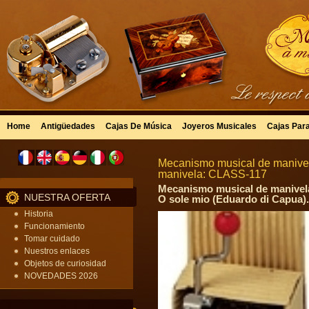
Home
Antigüedades
Cajas De Música
Joyeros Musicales
Cajas Par
Mecanismo musical de manivel
manivela: CLASS-117
Mecanismo musical de manivela
NUESTRA OFERTA
O sole mio (Eduardo di Capua).
Historia
Funcionamiento
Tomar cuidado
Nuestros enlaces
Objetos de curiosidad
NOVEDADES 2026