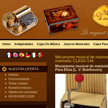
Home
Antigüedades
Cajas De Música
Joyeros Musicales
Cajas Par
Mecanismo musical de manivel
manivela: CLASS-144
Mecanismo musical de manivela
NUESTRA OFERTA
Para Elisa (L. V. Beethoven).
Historia
Funcionamiento
Tomar cuidado
Nuestros enlaces
Objetos de curiosidad
NOVEDADES 2026