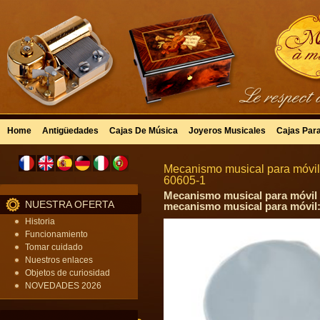
Home
Antigüedades
Cajas De Música
Joyeros Musicales
Cajas Par
Mecanismo musical para móvil 
60605-1
Mecanismo musical para móvil c
NUESTRA OFERTA
mecanismo musical para móvil
Historia
Funcionamiento
Tomar cuidado
Nuestros enlaces
Objetos de curiosidad
NOVEDADES 2026