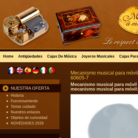
Home
Antigüedades
Cajas De Música
Joyeros Musicales
Cajas Par
Mecanismo musical para móvil 
60605-7
Mecanismo musical para móvil c
NUESTRA OFERTA
mecanismo musical para móvil: 
Historia
Funcionamiento
Tomar cuidado
Nuestros enlaces
Objetos de curiosidad
NOVEDADES 2026