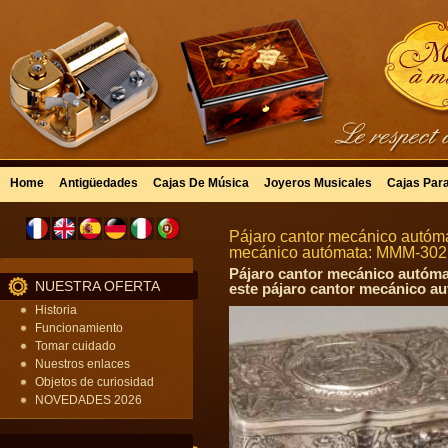
Home
Antigüedades
Cajas De Música
Joyeros Musicales
Cajas Par
Pájaro cantor mecánico autómat
mecánico autómata: MMM-302
Pájaro cantor mecánico autóma
NUESTRA OFERTA
este pájaro cantor mecánico au
Historia
Funcionamiento
Tomar cuidado
Nuestros enlaces
Objetos de curiosidad
NOVEDADES 2026