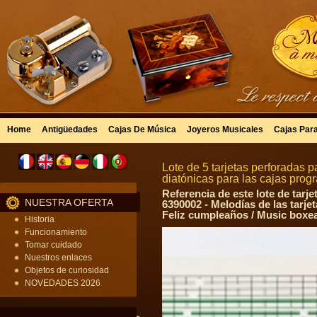
Home
Antigüedades
Cajas De Música
Joyeros Musicales
Cajas Par
Lote de 5 tarjetas perforadas
diatónicas para las cajas pr
Referencia de este lote de ta
NUESTRA OFERTA
6390002 - Melodías de las tar
Feliz cumpleaños / Music boxe
Historia
Funcionamiento
Tomar cuidado
Nuestros enlaces
Objetos de curiosidad
NOVEDADES 2026