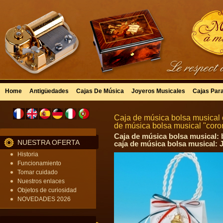
Home
Antigüedades
Cajas De Música
Joyeros Musicales
Cajas Par
Caja de música bolsa musical 
de música bolsa musical "cor
Caja de música bolsa musical: 
NUESTRA OFERTA
caja de música bolsa musical: J
Historia
Funcionamiento
Tomar cuidado
Nuestros enlaces
Objetos de curiosidad
NOVEDADES 2026