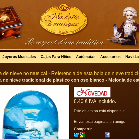
Joyeros Musicales
Cajas Para Niños
Autómatas
Accesorios
Navida
a de nieve no musical - Referencia de esta bola de nieve tradic
a de nieve tradicional de plástico con oso blanco - Melodía de es
8
.40
€
IVA incluido.
Este objeto no está disponible
Enviar esta página a un amigo
Compartir