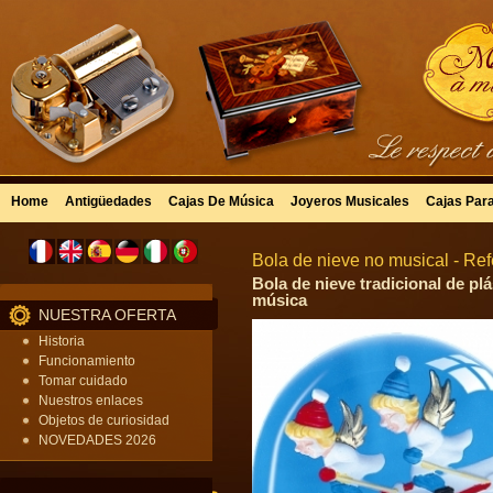
Home
Antigüedades
Cajas De Música
Joyeros Musicales
Cajas Par
Bola de nieve no musical - Ref
Bola de nieve tradicional de pl
música
NUESTRA OFERTA
Historia
Funcionamiento
Tomar cuidado
Nuestros enlaces
Objetos de curiosidad
NOVEDADES 2026