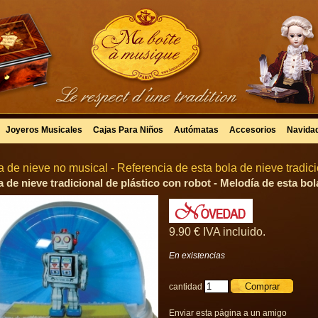
Joyeros Musicales
Cajas Para Niños
Autómatas
Accesorios
Navida
a de nieve no musical - Referencia de esta bola de nieve tradic
a de nieve tradicional de plástico con robot - Melodía de esta bol
9
.90
€
IVA incluido.
En existencias
cantidad
Enviar esta página a un amigo