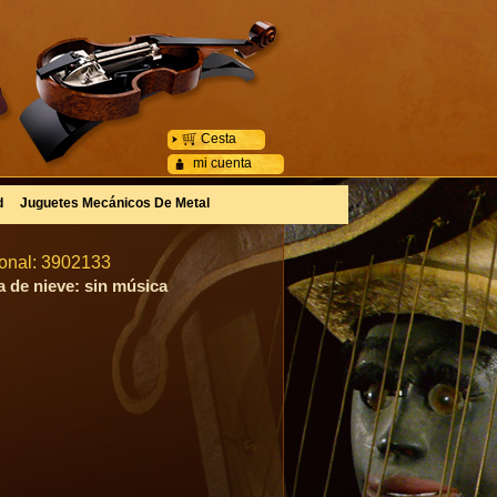
Cesta
mi cuenta
d
Juguetes Mecánicos De Metal
ional: 3902133
a de nieve: sin música