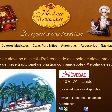
Joyeros Musicales
Cajas Para Niños
Autómatas
Accesorios
Navida
a de nieve no musical - Referencia de esta bola de nieve tradic
a de nieve tradicional de plástico con paquebote - Melodía de est
8
.40
€
IVA incluido.
Este objeto no está disponible
Enviar esta página a un amigo
Compartir