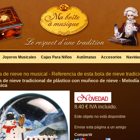
Joyeros Musicales
Cajas Para Niños
Autómatas
Accesorios
Navida
a de nieve no musical - Referencia de esta bola de nieve tradic
a de nieve tradicional de plástico con muñeco de nieve - Melodía 
ica
8
.40
€
IVA incluido.
Este objeto no está disponible
Enviar esta página a un amigo
Compartir