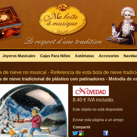
Joyeros Musicales
Cajas Para Niños
Autómatas
Accesorios
Navida
a de nieve no musical - Referencia de esta bola de nieve tradic
a de nieve tradicional de plástico con patinadores - Melodía de e
8
.40
€
IVA incluido.
Este objeto no está disponible
Enviar esta página a un amigo
Compartir