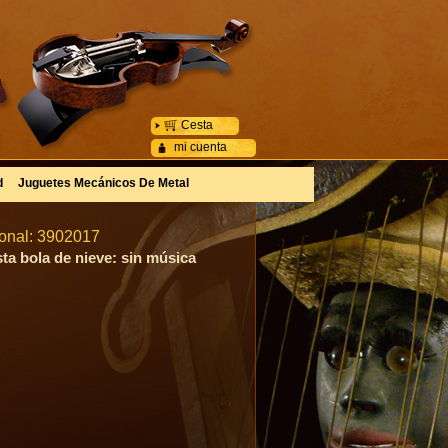
Cesta
mi cuenta
d
Juguetes Mecánicos De Metal
ional: 3902017
sta bola de nieve: sin música