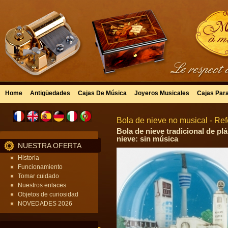
Home
Antigüedades
Cajas De Música
Joyeros Musicales
Cajas Par
Bola de nieve no musical - Ref
Bola de nieve tradicional de plá
nieve: sin música
NUESTRA OFERTA
Historia
Funcionamiento
Tomar cuidado
Nuestros enlaces
Objetos de curiosidad
NOVEDADES 2026