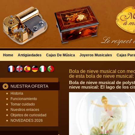
Home
Antigüedades
Cajas De Música
Joyeros Musicales
Cajas Par
Bola de nieve musical con meca
de esta bola de nieve musical
Bola de nieve musical de polyst
NUESTRA OFERTA
nieve musical: El lago de los cis
Historia
Funcionamiento
Tomar cuidado
Nuestros enlaces
Objetos de curiosidad
NOVEDADES 2026