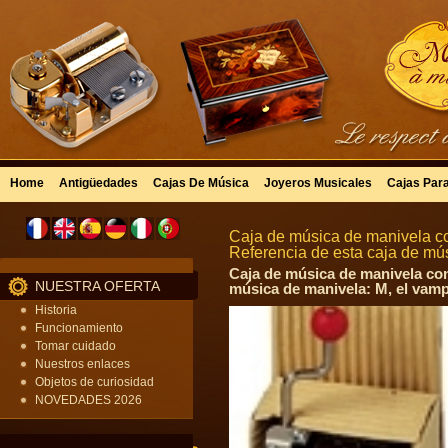
Home
Antigüedades
Cajas De Música
Joyeros Musicales
Cajas Par
Caja de música de manivela co
Referencia de esta caja de m
Caja de música de manivela con
NUESTRA OFERTA
música de manivela: M, el vamp
Historia
Funcionamiento
Tomar cuidado
Nuestros enlaces
Objetos de curiosidad
NOVEDADES 2026