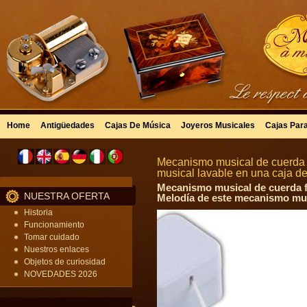
Home
Antigüedades
Cajas De Música
Joyeros Musicales
Cajas Par
Mecanismo musical de cuerda f
musical lavable en una caja de
Mecanismo musical de cuerda fi
NUESTRA OFERTA
Melodía de este mecanismo mus
Historia
Funcionamiento
Tomar cuidado
Nuestros enlaces
Objetos de curiosidad
NOVEDADES 2026