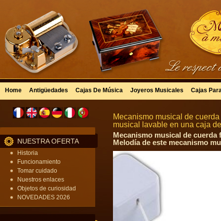
Home
Antigüedades
Cajas De Música
Joyeros Musicales
Cajas Par
Mecanismo musical de cuerda f
musical lavable en una caja de
Mecanismo musical de cuerda fi
NUESTRA OFERTA
Melodía de este mecanismo musi
Historia
Funcionamiento
Tomar cuidado
Nuestros enlaces
Objetos de curiosidad
NOVEDADES 2026