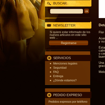
BUSCAR
Det
NEWSLETTER
Si quiere estar informado de los
Flor
nuevos artículos en este sitio
web ...
Acer
y su
Esta
calm
o ce
buen
SERVICIOS
Una 
Menciones legales
grac
Seguridad
Melo
FAQ
Entrega
¿Dónde estamos?
PEDIDO EXPRESO
Pedidos expresos por teléfono