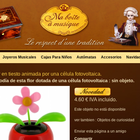
Joyeros Musicales
Cajas Para Niños
Autómatas
Accesorios
Navida
r en tiesto animada por una célula fotovoltaica.
día de esta flor dotada de una célula fotovoltaica : sin objeto.
4
.60
€
IVA incluido.
Este objeto no está disponible
ver tambien :
Objetos de curiosidad
Enviar esta página a un amigo
Compartir