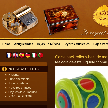
Home
Antigüedades
Cajas De Música
Joyeros Musicales
Cajas Par
Come back roller wheel de meta
Melodía de este juguete "come b
NUESTRA OFERTA
Historia
Funcionamiento
Tomar cuidado
Nuestros enlaces
Objetos de curiosidad
NOVEDADES 2026