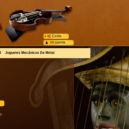
Cesta
mi cuenta
d
Juguetes Mecánicos De Metal
go