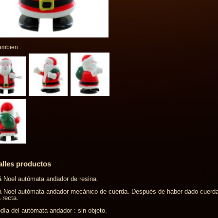
ambien :
alles productos
 Noel autómata andador de resina.
 Noel autómata andador mecánico de cuerda. Después de haber dado cuerda 
a recta.
día del autómata andador : sin objeto.