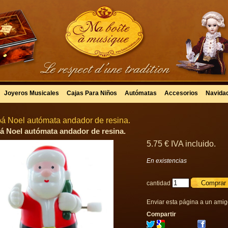
Joyeros Musicales
Cajas Para Niños
Autómatas
Accesorios
Navida
á Noel autómata andador de resina.
á Noel autómata andador de resina.
5
.75
€
IVA incluido.
En existencias
cantidad
Enviar esta página a un ami
Compartir