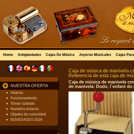
Home
Antigüedades
Cajas De Música
Joyeros Musicales
Cajas Par
Caja de música de manivela co
Referencia de esta caja de m
Caja de música de manivela con
NUESTRA OFERTA
de manivela: Dodo, l´enfant do (
Historia
Funcionamiento
Tomar cuidado
Nuestros enlaces
Objetos de curiosidad
NOVEDADES 2026