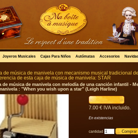
Joyeros Musicales
Cajas Para Niños
Autómatas
Accesorios
Navida
a de música de manivela con mecanismo musical tradicional de
erencia de esta caja de música de manivela: STAR
a de música de manivela con melodía de una canción infantil - Me
manivela : "When you wish upon a star" (Leigh Harline)
7
.00
€
IVA incluido.
En existencias
cantidad