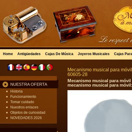
Home
Antigüedades
Cajas De Música
Joyeros Musicales
Cajas Par
Mecanismo musical para móvil 
60605-28
Mecanismo musical para móvil c
NUESTRA OFERTA
mecanismo musical para móvil
Historia
Funcionamiento
Tomar cuidado
Nuestros enlaces
Objetos de curiosidad
NOVEDADES 2026