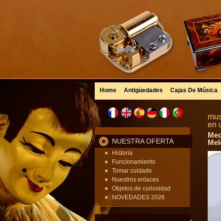
Home
Antigüedades
Cajas De Música
mus
en 
Mec
NUESTRA OFERTA
Mel
Historia
Funcionamiento
Tomar cuidado
Nuestros enlaces
Objetos de curiosidad
NOVEDADES 2026