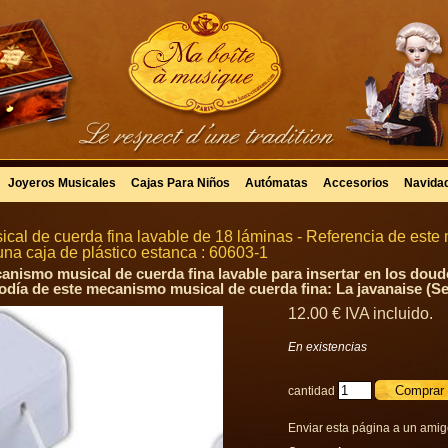
Joyeros Musicales
Cajas Para Niños
Autómatas
Accesorios
Navida
ical de cuerda fina lavable de 18 láminas - Referencia de est
una caja de plástico estanca : 60603-1
anismo musical de cuerda fina lavable para insertar en los doud
odía de este mecanismo musical de cuerda fina: La javanaise (S
12
.00
€
IVA incluido.
En existencias
cantidad
Enviar esta página a un ami