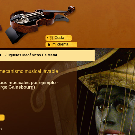
Cesta
mi cuenta
d
Juguetes Mecánicos De Metal
e mecanismo musical lavable
ous musicales por ejemplo -
erge Gainsbourg)
go