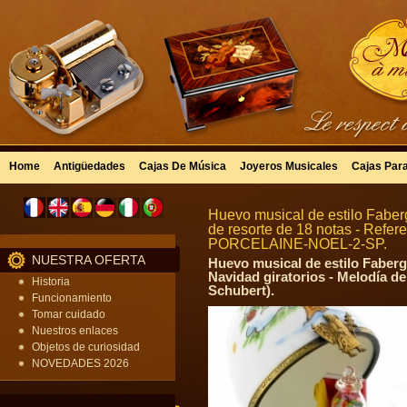
Home
Antigüedades
Cajas De Música
Joyeros Musicales
Cajas Par
Huevo musical de estilo Faber
de resorte de 18 notas - Refer
PORCELAINE-NOEL-2-SP.
NUESTRA OFERTA
Huevo musical de estilo Faber
Navidad giratorios - Melodía de
Historia
Schubert).
Funcionamiento
Tomar cuidado
Nuestros enlaces
Objetos de curiosidad
NOVEDADES 2026