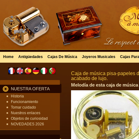
Home
Antigüedades
Cajas De Música
Joyeros Musicales
Cajas Par
Caja de música pisa-papeles d
acabado de lujo.
Melodía de esta caja de música
NUESTRA OFERTA
Historia
Funcionamiento
Tomar cuidado
Nuestros enlaces
Objetos de curiosidad
NOVEDADES 2026