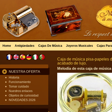
Home
Antigüedades
Cajas De Música
Joyeros Musicales
Cajas Par
Caja de música pisa-papeles d
acabado de lujo.
Melodía de esta caja de música 
NUESTRA OFERTA
Historia
Funcionamiento
Tomar cuidado
Nuestros enlaces
Objetos de curiosidad
NOVEDADES 2026