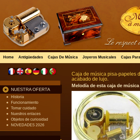
Home
Antigüedades
Cajas De Música
Joyeros Musicales
Cajas Par
Caja de música pisa-papeles d
acabado de lujo.
Melodía de esta caja de música 
NUESTRA OFERTA
Historia
Funcionamiento
Tomar cuidado
Nuestros enlaces
Objetos de curiosidad
NOVEDADES 2026