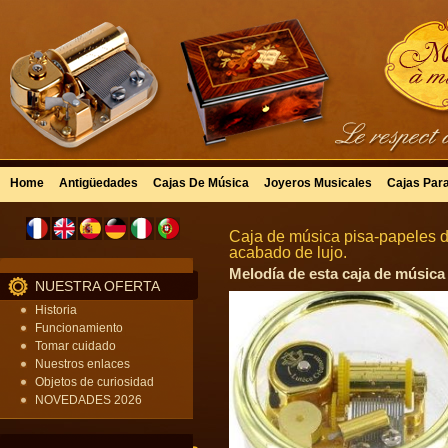
Home
Antigüedades
Cajas De Música
Joyeros Musicales
Cajas Par
Caja de música pisa-papeles d
acabado de lujo.
Melodía de esta caja de música 
NUESTRA OFERTA
Historia
Funcionamiento
Tomar cuidado
Nuestros enlaces
Objetos de curiosidad
NOVEDADES 2026